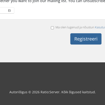
ether you want to join our mailing list. You can unsubscribe
Ei
Ma olen lugenud ja nõustun
Kasutu
Autoriõigus © 2026 Ratio:Server. Kõik õigused kaitstud.