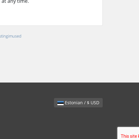
 at any time.
stingimused
Estonian / $ USD