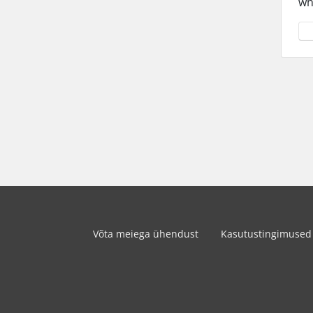
wh
Jah
Võta meiega ühendust
Kasutustingimused