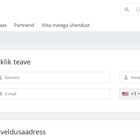
aas
Partnerid
Võta meiega ühendust
iklik teave
+1
rveldusaadress