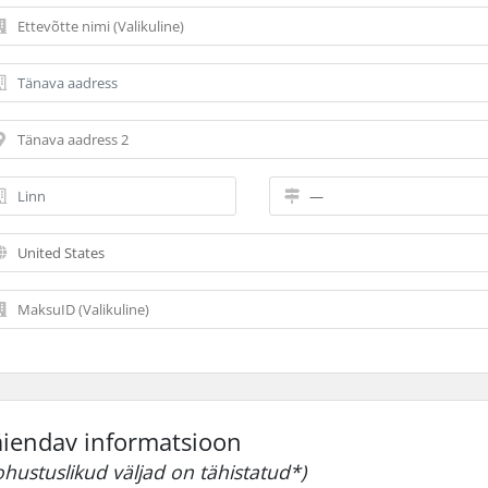
äiendav informatsioon
ohustuslikud väljad on tähistatud*)