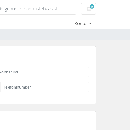
0
Ostukorv
Konto