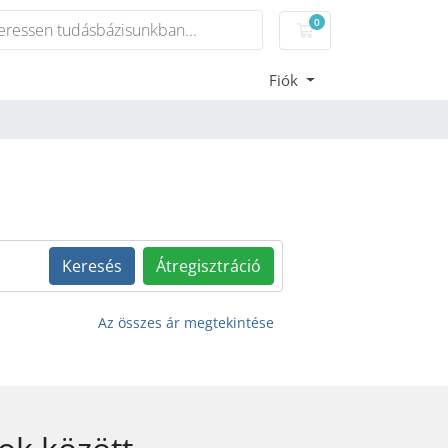
0
Bevásárlókosár
Fiók
Keresés
Átregisztráció
Az összes ár megtekintése